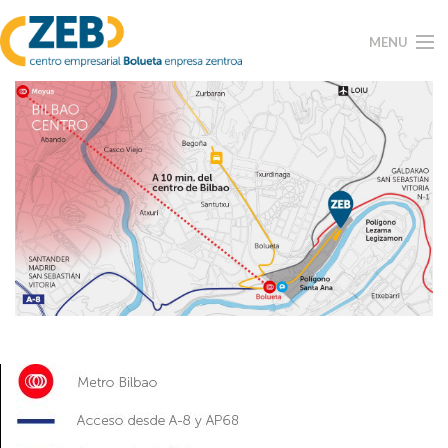
Pasar al contenido principal
MENU
Inicio
Alquiler de naves Industriales
Alquiler de oficinas
Galería
Localización
Contacto