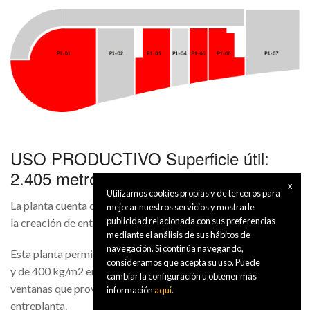
USO PRODUCTIVO Superficie útil:
2.405 metros cuadrados
x
Utilizamos cookies propias y de terceros para
La planta cuenta con una altura de 7.70 metros, lo que permite
mejorar nuestros servicios y mostrarle
publicidad relacionada con sus preferencias
la creación de entreplanta en el 100% de la superficie.
mediante el análisis de sus hábitos de
navegación. Si continúa navegando,
Esta planta permite una sobrecarga máxima de 1.000 kg/m2,
consideramos que acepta su uso. Puede
y de 400 kg/m2 en su entreplanta. Dispone de dos hileras de
cambiar la configuración u obtener más
ventanas que proveen de luz natural a la Planta Primera y su
información
aqui
.
entreplanta.