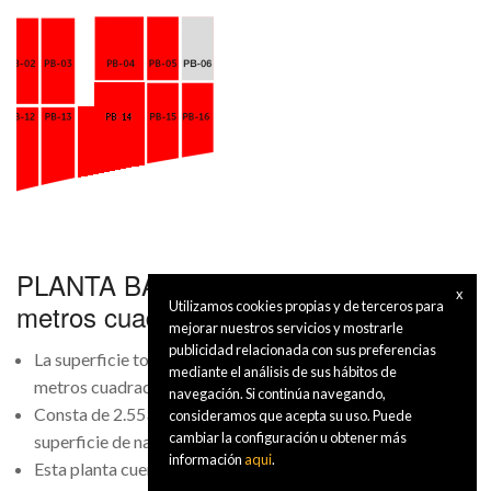
PLANTA BAJA Superficie útil: 2.553
x
Utilizamos cookies propias y de terceros para
metros cuadrados
mejorar nuestros servicios y mostrarle
publicidad relacionada con sus preferencias
La superficie total construida de la planta baja es de 3.205
mediante el análisis de sus hábitos de
metros cuadrados.
navegación. Si continúa navegando,
Consta de 2.553 metros cuadrados útiles destinados a
consideramos que acepta su uso. Puede
cambiar la configuración u obtener más
superficie de nave.
información
aqui
.
Esta planta cuenta con edificabilidad adicional disponible